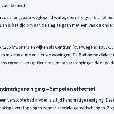
fvoer belandt.
 zoals langzaam weglopend water, een nare geur uit het putj
 Dan is het tijd om aan de slag te gaan met een van de onde
7.235 inwoners en wijken als Centrum (overwegend 1950-1970
 een mix van oude en nieuwe woningen. De Brabantse dialect
jdens carnaval voegt kleur toe, maar verstoppingen door pol
n.
dmatige reiniging – Simpel en effectief
 een
verstopte bad afvoer
is altijd handmatige reiniging. De
vlakkige verstoppingen zonder speciale gereedschappen. Zo p