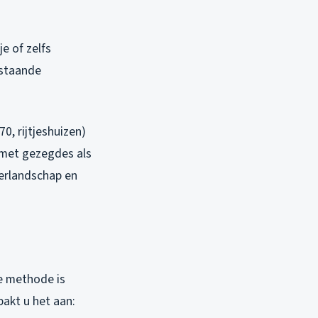
e of zelfs
rstaande
, rijtjeshuizen)
 met gezegdes als
derlandschap en
ze methode is
akt u het aan: