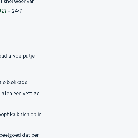
t snel weer van
927
– 24/7
bad afvoerputje
ie blokkade.
laten een vettige
opt kalk zich op in
speelgoed dat per