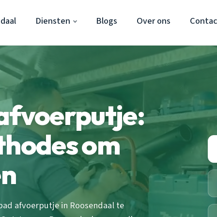
daal
Diensten
Blogs
Over ons
Contac
afvoerputje:
ethodes om
en
bad afvoerputje in Roosendaal te