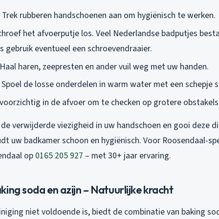
Trek rubberen handschoenen aan om hygiënisch te werken.
hroef het afvoerputje los. Veel Nederlandse badputjes best
s gebruik eventueel een schroevendraaier.
Haal haren, zeepresten en ander vuil weg met uw handen.
Spoel de losse onderdelen in warm water met een schepje
voorzichtig in de afvoer om te checken op grotere obstakels
 de verwijderde viezigheid in uw handschoen en gooi deze di
oudt uw badkamer schoon en hygiënisch. Voor Roosendaal-spec
endaal op
0165 205 927
– met 30+ jaar ervaring.
ing soda en azijn – Natuurlijke kracht
niging niet voldoende is, biedt de combinatie van baking sod