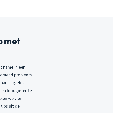
p met
et name in een
rkomend probleem
kaanslag. Het
een loodgieter te
elen we vier
 tips uit de