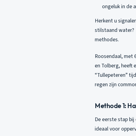
ongeluk in de a
Herkent u signalen
stilstaand water?
methodes.
Roosendaal, met 6
en Tolberg, heeft
“Tullepeteren” ti
regen zijn commo
Methode 1: Han
De eerste stap bij
ideaal voor opper