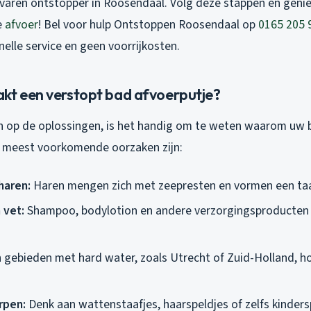
ervaren ontstopper in Roosendaal. Volg deze stappen en genie
e
afvoer
! Bel voor hulp Ontstoppen Roosendaal op
0165 205 
elle service en geen voorrijkosten.
kt een verstopt bad afvoerputje?
 op de oplossingen, is het handig om te weten waarom uw 
e meest voorkomende oorzaken zijn:
haren:
Haren mengen zich met zeepresten en vormen een taa
 vet:
Shampoo, bodylotion en andere verzorgingsproducten 
 gebieden met hard water, zoals Utrecht of Zuid-Holland, ho
rpen:
Denk aan wattenstaafjes, haarspeldjes of zelfs kinder