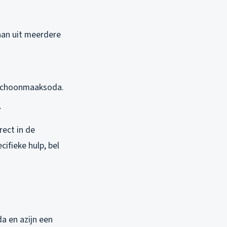
aan uit meerdere
 schoonmaaksoda.
.
rect in de
ifieke hulp, bel
a en azijn een