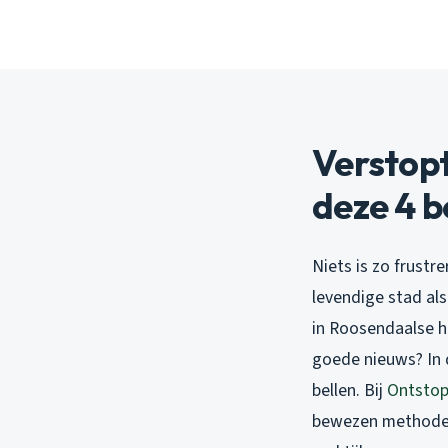
Verstopt
deze 4 
Niets is zo frust
levendige stad al
in Roosendaalse h
goede nieuws? In 
bellen. Bij
Ontstop
bewezen method