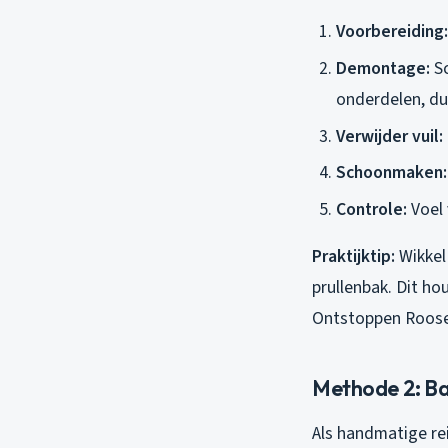
Voorbereiding:
Demontage:
Sc
onderdelen, du
Verwijder vuil:
Schoonmaken:
Controle:
Voel 
Praktijktip:
Wikkel
prullenbak. Dit h
Ontstoppen Roos
Methode 2: Bak
Als handmatige rei