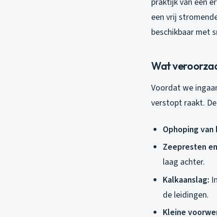
praktijk van een 
een vrij stromend
beschikbaar met sn
Wat veroorzaa
Voordat we ingaan
verstopt raakt. D
Ophoping van 
Zeepresten en
laag achter.
Kalkaanslag:
In
de leidingen.
Kleine voorwe