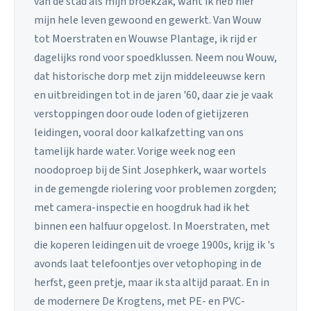
van de stad als mijn broekzak, want ik heb hier
mijn hele leven gewoond en gewerkt. Van Wouw
tot Moerstraten en Wouwse Plantage, ik rijd er
dagelijks rond voor spoedklussen. Neem nou Wouw,
dat historische dorp met zijn middeleeuwse kern
en uitbreidingen tot in de jaren '60, daar zie je vaak
verstoppingen door oude loden of gietijzeren
leidingen, vooral door kalkafzetting van ons
tamelijk harde water. Vorige week nog een
noodoproep bij de Sint Josephkerk, waar wortels
in de gemengde riolering voor problemen zorgden;
met camera-inspectie en hoogdruk had ik het
binnen een halfuur opgelost. In Moerstraten, met
die koperen leidingen uit de vroege 1900s, krijg ik 's
avonds laat telefoontjes over vetophoping in de
herfst, geen pretje, maar ik sta altijd paraat. En in
de modernere De Krogtens, met PE- en PVC-