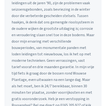
leidingen uit de jaren '90, zijn de problemen vaak
seizoensgebonden, zoals bevriezing in de winter
door die verbeterde gescheiden stelsels. Tussen
haakjes, ik denk dat ons gemengde rioolsysteem in
de oudere wijken de grootste uitdaging is; corrosie
en veroudering slaan snel toe in deze bodems. Maar
door mijn ervaring met verschillende
bouwperiodes, van monumentale panden met
loden leidingen tot nieuwbouw, los ik het op met
moderne technieken. Geen verrassingen, vast
tarief vooraf en drie maanden garantie. In mijn vrije
tijd fiets ik graag door de bossen rond Wouwse
Plantage, even uitwaaien na een lange dag. Maar
als het moet, ben ik 24/7 bereikbaar, binnen 30
minuten ter plaatse, zonder voorrijkosten en met
gratis vooronderzoek. Heb je een verstopping in
Roosendaal? Bel me direct op 0165 205 927 of kijk