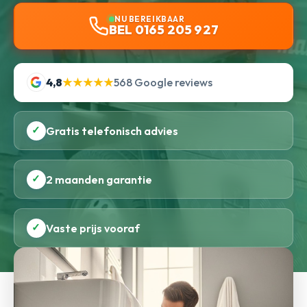
NU BEREIKBAAR
BEL 0165 205 927
4,8
★★★★★
568 Google reviews
✓
Gratis telefonisch advies
✓
2 maanden garantie
✓
Vaste prijs vooraf