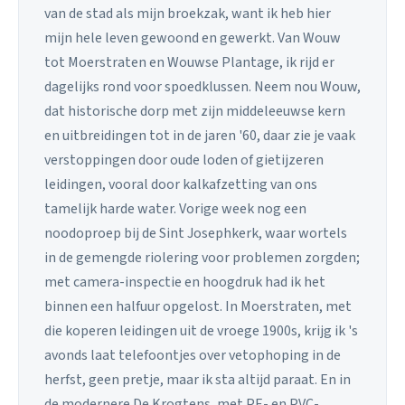
van de stad als mijn broekzak, want ik heb hier
mijn hele leven gewoond en gewerkt. Van Wouw
tot Moerstraten en Wouwse Plantage, ik rijd er
dagelijks rond voor spoedklussen. Neem nou Wouw,
dat historische dorp met zijn middeleeuwse kern
en uitbreidingen tot in de jaren '60, daar zie je vaak
verstoppingen door oude loden of gietijzeren
leidingen, vooral door kalkafzetting van ons
tamelijk harde water. Vorige week nog een
noodoproep bij de Sint Josephkerk, waar wortels
in de gemengde riolering voor problemen zorgden;
met camera-inspectie en hoogdruk had ik het
binnen een halfuur opgelost. In Moerstraten, met
die koperen leidingen uit de vroege 1900s, krijg ik 's
avonds laat telefoontjes over vetophoping in de
herfst, geen pretje, maar ik sta altijd paraat. En in
de modernere De Krogtens, met PE- en PVC-