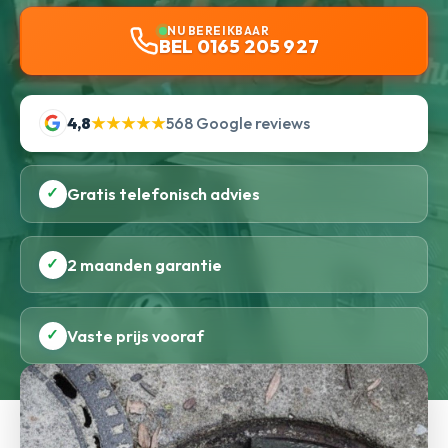
NU BEREIKBAAR
BEL 0165 205 927
4,8
★★★★★
568 Google reviews
✓
Gratis telefonisch advies
✓
2 maanden garantie
✓
Vaste prijs vooraf