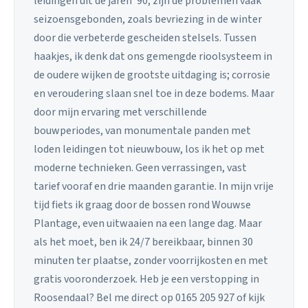
leidingen uit de jaren '90, zijn de problemen vaak
seizoensgebonden, zoals bevriezing in de winter
door die verbeterde gescheiden stelsels. Tussen
haakjes, ik denk dat ons gemengde rioolsysteem in
de oudere wijken de grootste uitdaging is; corrosie
en veroudering slaan snel toe in deze bodems. Maar
door mijn ervaring met verschillende
bouwperiodes, van monumentale panden met
loden leidingen tot nieuwbouw, los ik het op met
moderne technieken. Geen verrassingen, vast
tarief vooraf en drie maanden garantie. In mijn vrije
tijd fiets ik graag door de bossen rond Wouwse
Plantage, even uitwaaien na een lange dag. Maar
als het moet, ben ik 24/7 bereikbaar, binnen 30
minuten ter plaatse, zonder voorrijkosten en met
gratis vooronderzoek. Heb je een verstopping in
Roosendaal? Bel me direct op 0165 205 927 of kijk