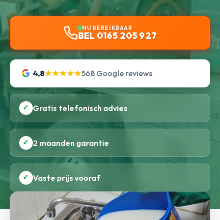
NU BEREIKBAAR
BEL 0165 205 927
4,8
★★★★★
568 Google reviews
✓
Gratis telefonisch advies
✓
2 maanden garantie
✓
Vaste prijs vooraf