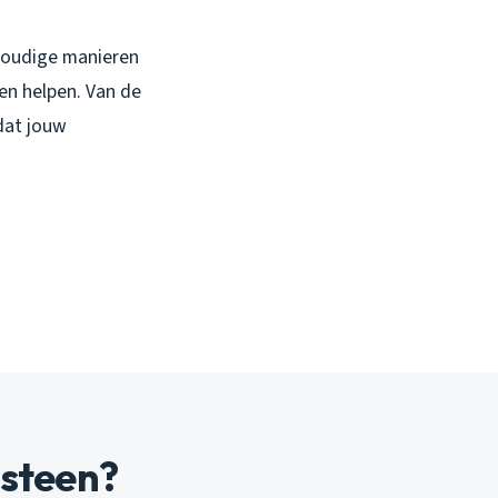
voudige manieren
en helpen. Van de
 dat jouw
tsteen?