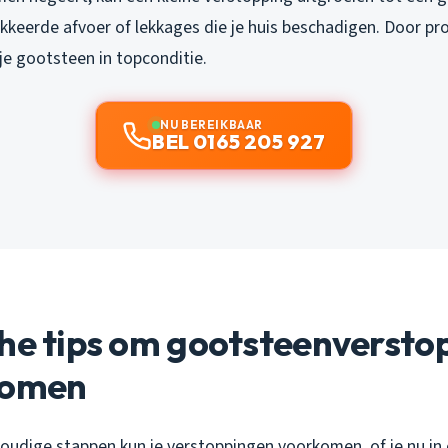
kkeerde afvoer of lekkages die je huis beschadigen. Door pro
je gootsteen in topconditie.
NU BEREIKBAAR
BEL 0165 205 927
che tips om gootsteenversto
komen
oudige stappen kun je verstoppingen voorkomen, of je nu in 