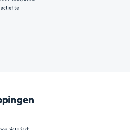
actief te
ppingen
een historisch