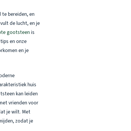
d te bereiden, en
ult de lucht, en je
pte gootsteen
is
 tips en onze
rkomen en je
moderne
rakteristiek huis
tsteen kan leiden
 met vrienden voor
t je wilt. Met
mijden, zodat je