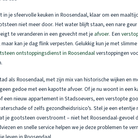
ent in je sfeervolle keuken in Roosendaal, klaar om een maaltij
otsteen niet meer door. Het water blijft staan, een nare geur v
reigt te veranderen in een gevecht met je
afvoer
. Een
versto
nt, maar kan je dag flink verpesten. Gelukkig kun je met slimme
tsteen ontstoppingsdienst in Roosendaal
verstoppingen voo
n.
tad als Roosendaal, met zijn mix van historische wijken en 
geen gedoe met een kapotte afvoer. Of je nu woont in een ka
of een nieuw appartement in Stadsoevers, een verstopte goo
aterschade of zelfs gezondheidsrisico’s. Stel je een etentje
t je gootsteen overstroomt – niet het Roosendaal-gevoel da
viezen en snelle service helpen we je deze problemen te ver
je leven in Roosendaal.