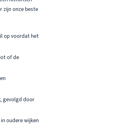
 zijn onze beste
il op voordat het
pot of de
 en
r, gevolgd door
l in oudere wijken