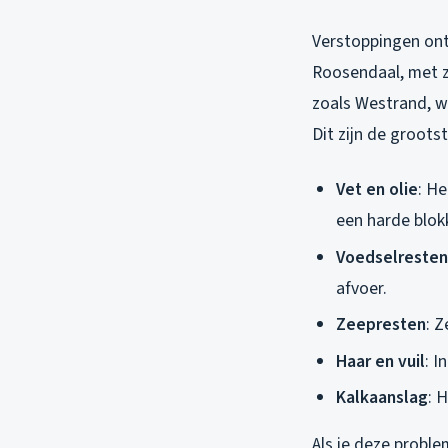
Verstoppingen ont
Roosendaal, met z
zoals Westrand, wa
Dit zijn de groots
Vet en olie
: He
een harde blok
Voedselresten
afvoer.
Zeepresten
: Z
Haar en vuil
: 
Kalkaanslag
: 
Als je deze proble