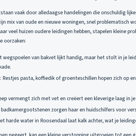
staan vaak door alledaagse handelingen die onschuldig lijke
ijn mix van oude en nieuwe woningen, snel problematisch wo
ar veel huizen oudere leidingen hebben, stapelen kleine pro
te oorzaken:
t wegspoelen van bakvet lijkt handig, maar het stolt in je le
kade.
: Restjes pasta, koffiedik of groenteschillen hopen zich op e
eep vermengt zich met vet en creëert een kleverige laag in je
In badkamergootstenen zorgen haar en huidschilfers voor ver
Het harde water in Roosendaal laat kalk achter, wat je leidin
men negeert, kan een kleine verstopping uitgroeien tot een g