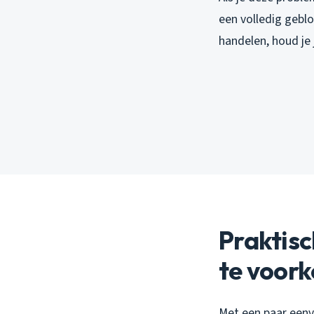
een volledig geblo
handelen, houd je 
Praktis
te voor
Met een paar eenv