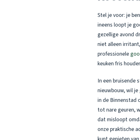
Stel je voor: je b
ineens loopt je go
gezellige avond d
niet alleen irrita
professionele
goo
keuken fris houde
In een bruisende s
nieuwbouw, wil je 
in de Binnenstad 
tot nare geuren, w
dat misloopt omda
onze praktische ad
kunt genieten van 