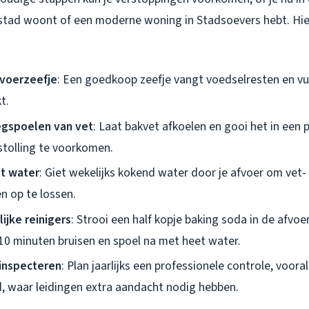
stad woont of een moderne woning in Stadsoevers hebt. Hier
fvoerzeefje
: Een goedkoop zeefje vangt voedselresten en vu
t.
egspoelen van vet
: Laat bakvet afkoelen en gooi het in een 
stolling te voorkomen.
t water
: Giet wekelijks kokend water door je afvoer om vet-
 op te lossen.
ijke reinigers
: Strooi een half kopje baking soda in de afvoe
 10 minuten bruisen en spoel na met heet water.
 inspecteren
: Plan jaarlijks een professionele controle, voora
, waar leidingen extra aandacht nodig hebben.