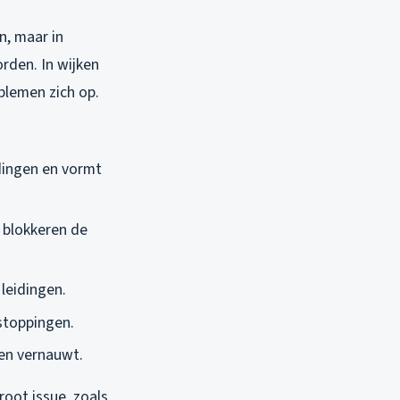
n, maar in
rden. In wijken
blemen zich op.
idingen en vormt
n blokkeren de
 leidingen.
stoppingen.
gen vernauwt.
root issue, zoals