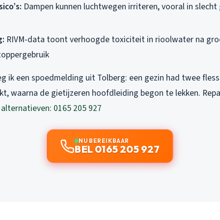
ico’s:
Dampen kunnen luchtwegen irriteren, vooral in slecht
g:
RIVM-data toont verhoogde toxiciteit in rioolwater na gro
toppergebruik
g ik een spoedmelding uit Tolberg: een gezin had twee fles
t, waarna de gietijzeren hoofdleiding begon te lekken. Repa
e alternatieven: 0165 205 927
NU BEREIKBAAR
BEL 0165 205 927