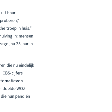
 uit haar
 proberen,”
e troep in huis.”
huiving in: mensen
egd, na 25 jaar in
en die nu eindelijk
 CBS-cijfers
ternatieven
gemiddelde WOZ-
 die hun pand én