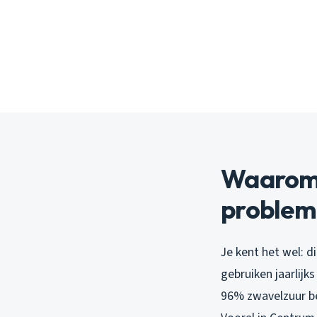
Waarom 
problema
Je kent het wel: 
gebruiken jaarlij
96% zwavelzuur bev