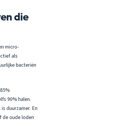
en die
en micro-
ctief als
rlijke bacteriën
n 85%
lfs 90% halen.
t is duurzamer. En
ef de oude loden