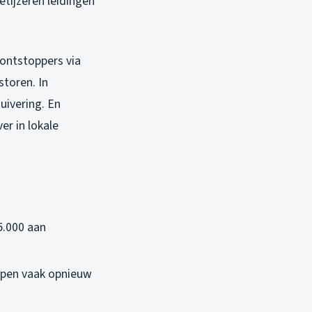
tijzeren leidingen
 ontstoppers via
storen. In
uivering. En
er in lokale
5.000 aan
oppen vaak opnieuw