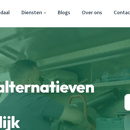
daal
Diensten
Blogs
Over ons
Contac
alternatieven
ijk