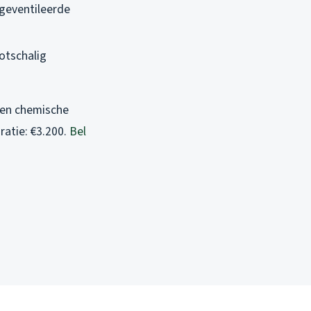
 geventileerde
otschalig
sen chemische
ratie: €3.200.
Bel