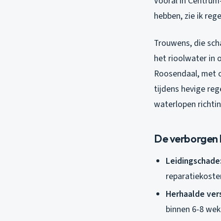
Vooral in Centrum
hebben, zie ik re
Trouwens, die sch
het rioolwater in
Roosendaal, met on
tijdens hevige re
waterlopen richti
De verborgen 
Leidingschade
reparatiekoste
Herhaalde ver
binnen 6-8 we