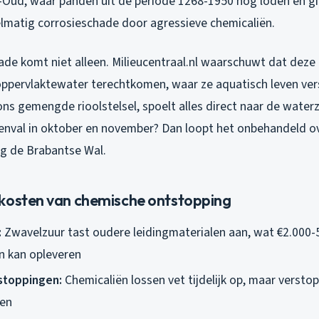
-Oud, waar panden uit de periode 1268-1950 nog loden en gie
gelmatig corrosieschade door agressieve chemicaliën.
ade komt niet alleen. Milieucentraal.nl waarschuwt dat deze
 oppervlaktewater terechtkomen, waar ze aquatisch leven ver
s gemengde rioolstelsel, spoelt alles direct naar de waterz
genval in oktober en november? Dan loopt het onbehandeld ov
ng de Brabantse Wal.
kosten van chemische ontstopping
:
Zwavelzuur tast oudere leidingmaterialen aan, wat €2.000-
n kan opleveren
stoppingen:
Chemicaliën lossen vet tijdelijk op, maar verst
ken