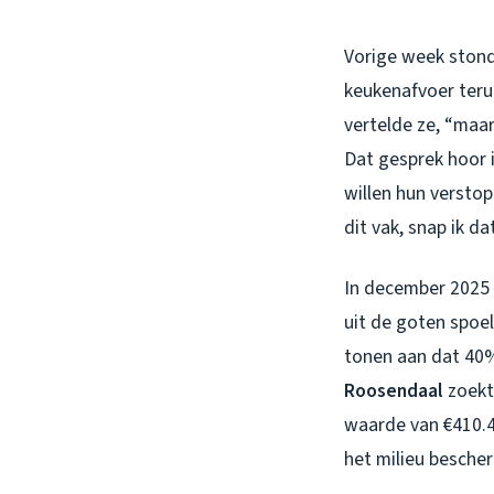
Vorige week stond 
keukenafvoer terug
vertelde ze, “maar
Dat gesprek hoor i
willen hun verstop
dit vak, snap ik da
In december 2025 z
uit de goten spoe
tonen aan dat 40
Roosendaal
zoekt.
waarde van €410.4
het milieu besche