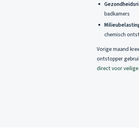
Gezondheidsris
badkamers
Milieubelastin
chemisch onts
Vorige maand kree
ontstopper gebruik
direct voor veilig