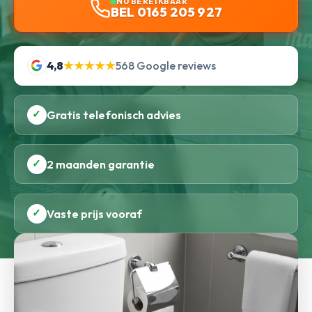
NU BEREIKBAAR
BEL 0165 205 927
4,8
★★★★★
568 Google reviews
✓
Gratis telefonisch advies
✓
2 maanden garantie
✓
Vaste prijs vooraf